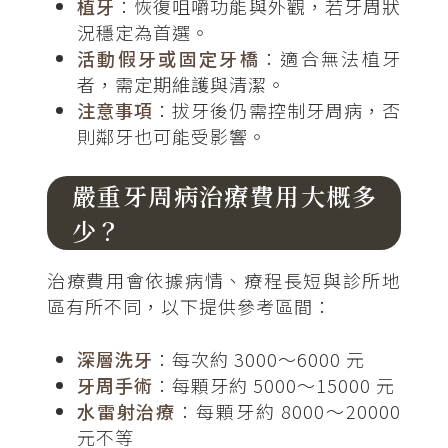
植牙
：恢復咀嚼功能與外觀，若牙周狀
況穩定為首選。
活動假牙或固定牙橋
：適合無法植牙
者，需定期維護與清潔。
注意事項
：拔牙後仍需控制牙周病，否
則鄰牙也可能受影響。
嚴重牙周病治療費用大概多
少？
治療費用會依據病情、療程長短與診所地
區有所不同，以下提供參考區間：
深層洗牙
：每次約 3000～6000 元
牙周手術
：每顆牙約 5000～15000 元
水雷射治療
：每顆牙約 8000～20000
元不等