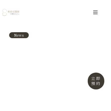
News
嚴重牙周病怎麼辦？一文搞懂嚴
重牙周病後果、治療方式及拔牙
判斷基準
發布日期 :
2025-05-07
更新日期 : 2025-04-21
立即
作者 : 林慈宜牙醫師
預約