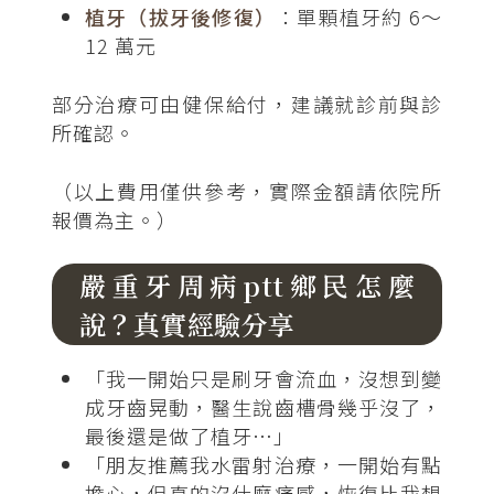
植牙（拔牙後修復）
：單顆植牙約 6～
12 萬元
部分治療可由健保給付，建議就診前與診
所確認。
（以上費用僅供參考，實際金額請依院所
報價為主。）
嚴重牙周病ptt鄉民怎麼
說？真實經驗分享
「我一開始只是刷牙會流血，沒想到變
成牙齒晃動，醫生說齒槽骨幾乎沒了，
最後還是做了植牙…」
「朋友推薦我水雷射治療，一開始有點
擔心，但真的沒什麼痛感，恢復比我想